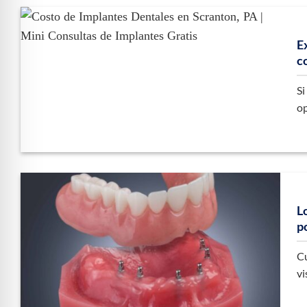
E
c
Si
op
L
p
Cu
vi