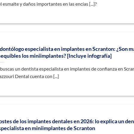
l esmalte y daños importantes en las encías [...]?
dontólogo especialista en implantes en Scranton: ¿Son m
sequibles los miniimplantes? [Incluye infografía]
 buscas un dentista especialista en implantes de confianza en Scra
zzouri Dental cuenta con [...]
ostes de los implantes dentales en 2026: lo explica un den
specialista en miniimplantes de Scranton