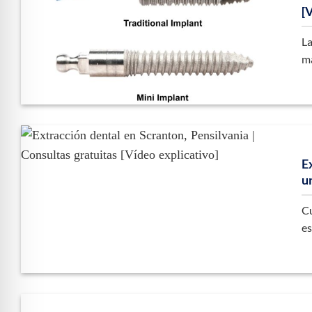
[
La
ma
E
u
Cu
es