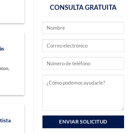
CONSULTA GRATUITA
ás
nton,
tista