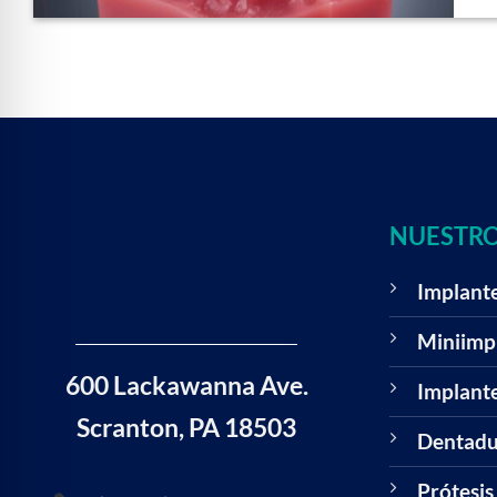
NUESTRO
Implante
Miniimpl
600 Lackawanna Ave.
Implante
Scranton, PA 18503
Dentadur
Prótesis