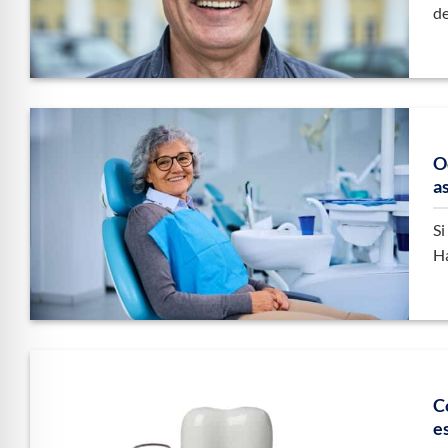
de
O
a
Si
Ha
C
e