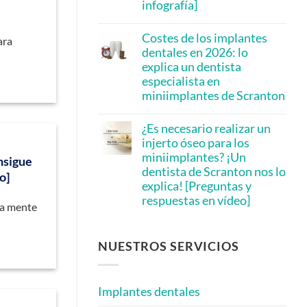
infografía]
A
Scranton
No
Dentist
hay
Can
Costes de los implantes
ara
comentarios
Help
en
dentales en 2026: lo
[Video
Implant
Q&A]
explica un dentista
Dentist
in
especialista en
Scranton:
miniimplantes de Scranton
Are
Mini
No
Implants
hay
More
¿Es necesario realizar un
comentarios
Affordable?
en
injerto óseo para los
[Infographic
Dental
Inside]
miniimplantes? ¡Un
Implant
nsigue
Costs
dentista de Scranton nos lo
o]
in
explica! [Preguntas y
2026:
A
respuestas en vídeo]
la mente
Scranton
Mini
No
Implant
hay
Dentist
comentarios
en
NUESTROS SERVICIOS
Explains
Is
Bone
Grafting
Needed
Implantes dentales
for
Mini