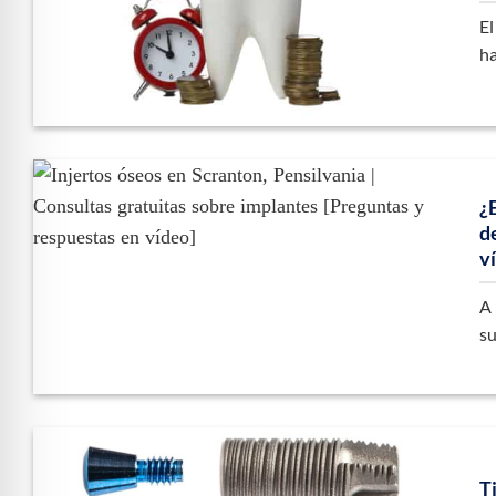
El
ha
¿
d
v
A 
su
T