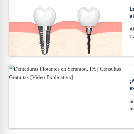
L
a
Añ
tr
¡
e
Si
mo