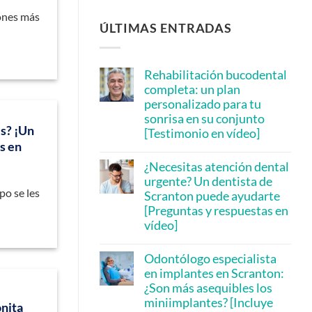
iones más
ÚLTIMAS ENTRADAS
Rehabilitación bucodental
completa: un plan
personalizado para tu
sonrisa en su conjunto
es? ¡Un
[Testimonio en vídeo]
s en
No
hay
¿Necesitas atención dental
comentarios
en
urgente? Un dentista de
Full
po se les
Scranton puede ayudarte
Mouth
Rehabilitation:
[Preguntas y respuestas en
A
vídeo]
Personalized
Plan
No
for
hay
Your
Odontólogo especialista
comentarios
Whole
en
en implantes en Scranton:
Smile
Need
[Video
¿Son más asequibles los
Urgent
Testimonial]
Dental
miniimplantes? [Incluye
onita
Care?