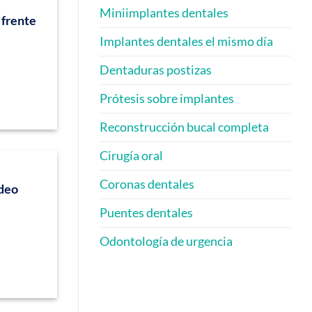
Implants?
Miniimplantes dentales
A
 frente
Scranton
Dentist
Implantes dentales el mismo día
Answers!
[Video
Q&A]
Dentaduras postizas
Prótesis sobre implantes
Reconstrucción bucal completa
Cirugía oral
Coronas dentales
ideo
Puentes dentales
Odontología de urgencia