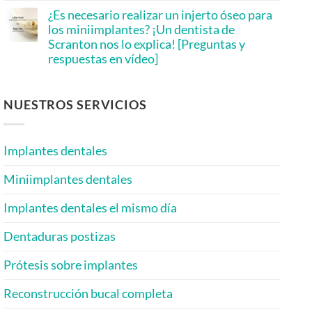
Scranton:
hay
Q&A]
Are
¿Es necesario realizar un injerto óseo para
comentarios
Mini
en
los miniimplantes? ¡Un dentista de
Implants
Dental
More
Scranton nos lo explica! [Preguntas y
Implant
Affordable?
Costs
respuestas en vídeo]
[Infographic
in
Inside]
2026:
No
A
hay
Scranton
comentarios
en
NUESTROS SERVICIOS
Mini
Is
Implant
Bone
Dentist
Grafting
Explains
Needed
Implantes dentales
for
Mini
Implants?
Miniimplantes dentales
A
Scranton
Dentist
Implantes dentales el mismo día
Answers!
[Video
Q&A]
Dentaduras postizas
Prótesis sobre implantes
Reconstrucción bucal completa