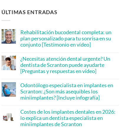
ÚLTIMAS ENTRADAS
Rehabilitación bucodental completa: un
plan personalizado para tu sonrisa en su
conjunto [Testimonio en vídeo]
No
hay
¿Necesitas atención dental urgente? Un
comentarios
en
dentista de Scranton puede ayudarte
Full
[Preguntas y respuestas en vídeo]
Mouth
Rehabilitation:
No
A
hay
Personalized
Odontólogo especialista en implantes en
comentarios
Plan
en
Scranton: ¿Son más asequibles los
for
Need
Your
miniimplantes? [Incluye infografía]
Urgent
Whole
Dental
No
Smile
Care?
hay
[Video
A
Costes de los implantes dentales en 2026:
comentarios
Testimonial]
Scranton
en
lo explica un dentista especialista en
Dentist
Implant
Can
miniimplantes de Scranton
Dentist
Help
in
No
[Video