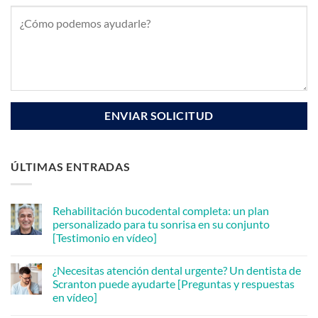
ÚLTIMAS ENTRADAS
Rehabilitación bucodental completa: un plan
personalizado para tu sonrisa en su conjunto
[Testimonio en vídeo]
No
hay
¿Necesitas atención dental urgente? Un dentista de
comentarios
en
Scranton puede ayudarte [Preguntas y respuestas
Full
en vídeo]
Mouth
Rehabilitation:
No
A