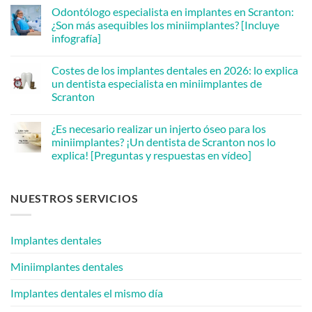
hay
Personalized
Odontólogo especialista en implantes en Scranton:
comentarios
Plan
en
¿Son más asequibles los miniimplantes? [Incluye
for
Need
Your
infografía]
Urgent
Whole
Dental
Smile
No
Care?
[Video
hay
A
Costes de los implantes dentales en 2026: lo explica
Testimonial]
comentarios
Scranton
en
un dentista especialista en miniimplantes de
Dentist
Implant
Can
Scranton
Dentist
Help
in
[Video
No
Scranton:
Q&A]
hay
Are
¿Es necesario realizar un injerto óseo para los
comentarios
Mini
en
miniimplantes? ¡Un dentista de Scranton nos lo
Implants
Dental
More
explica! [Preguntas y respuestas en vídeo]
Implant
Affordable?
Costs
[Infographic
No
in
Inside]
hay
2026:
comentarios
A
NUESTROS SERVICIOS
en
Scranton
Is
Mini
Bone
Implant
Grafting
Dentist
Needed
Explains
Implantes dentales
for
Mini
Implants?
Miniimplantes dentales
A
Scranton
Dentist
Implantes dentales el mismo día
Answers!
[Video