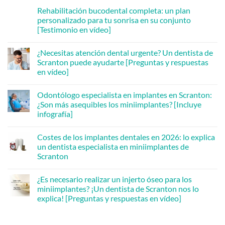
Rehabilitación bucodental completa: un plan
personalizado para tu sonrisa en su conjunto
[Testimonio en vídeo]
No
hay
¿Necesitas atención dental urgente? Un dentista de
comentarios
en
Scranton puede ayudarte [Preguntas y respuestas
Full
en vídeo]
Mouth
Rehabilitation:
No
A
hay
Personalized
Odontólogo especialista en implantes en Scranton:
comentarios
Plan
en
¿Son más asequibles los miniimplantes? [Incluye
for
Need
Your
infografía]
Urgent
Whole
Dental
Smile
No
Care?
[Video
hay
A
Costes de los implantes dentales en 2026: lo explica
Testimonial]
comentarios
Scranton
en
un dentista especialista en miniimplantes de
Dentist
Implant
Can
Scranton
Dentist
Help
in
[Video
No
Scranton:
Q&A]
hay
Are
¿Es necesario realizar un injerto óseo para los
comentarios
Mini
en
miniimplantes? ¡Un dentista de Scranton nos lo
Implants
Dental
More
explica! [Preguntas y respuestas en vídeo]
Implant
Affordable?
Costs
[Infographic
No
in
Inside]
hay
2026:
comentarios
A