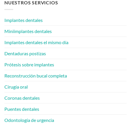
NUESTROS SERVICIOS
en
Scranton
Is
Mini
Bone
Implant
Grafting
Dentist
Needed
Explains
Implantes dentales
for
Mini
Implants?
Miniimplantes dentales
A
Scranton
Dentist
Implantes dentales el mismo día
Answers!
[Video
Q&A]
Dentaduras postizas
Prótesis sobre implantes
Reconstrucción bucal completa
Cirugía oral
Coronas dentales
Puentes dentales
Odontología de urgencia