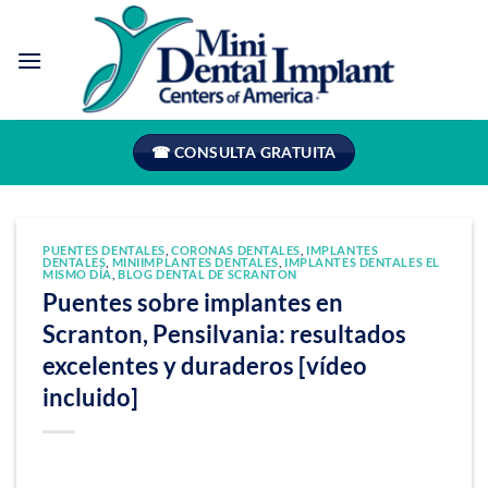
Saltar
al
contenido
☎ CONSULTA GRATUITA
PUENTES DENTALES
,
CORONAS DENTALES
,
IMPLANTES
DENTALES
,
MINIIMPLANTES DENTALES
,
IMPLANTES DENTALES EL
MISMO DÍA
,
BLOG DENTAL DE SCRANTON
Puentes sobre implantes en
Scranton, Pensilvania: resultados
excelentes y duraderos [vídeo
incluido]