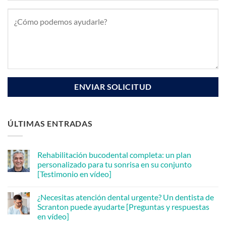
ÚLTIMAS ENTRADAS
Rehabilitación bucodental completa: un plan
personalizado para tu sonrisa en su conjunto
[Testimonio en vídeo]
No
hay
¿Necesitas atención dental urgente? Un dentista de
comentarios
en
Scranton puede ayudarte [Preguntas y respuestas
Full
en vídeo]
Mouth
Rehabilitation: