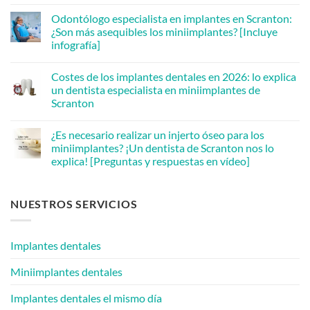
No
A
hay
Personalized
Odontólogo especialista en implantes en Scranton:
comentarios
Plan
en
¿Son más asequibles los miniimplantes? [Incluye
for
Need
Your
infografía]
Urgent
Whole
Dental
Smile
No
Care?
[Video
hay
A
Costes de los implantes dentales en 2026: lo explica
Testimonial]
comentarios
Scranton
en
un dentista especialista en miniimplantes de
Dentist
Implant
Can
Scranton
Dentist
Help
in
[Video
No
Scranton:
Q&A]
hay
Are
¿Es necesario realizar un injerto óseo para los
comentarios
Mini
en
miniimplantes? ¡Un dentista de Scranton nos lo
Implants
Dental
More
explica! [Preguntas y respuestas en vídeo]
Implant
Affordable?
Costs
[Infographic
No
in
Inside]
hay
2026:
comentarios
A
NUESTROS SERVICIOS
en
Scranton
Is
Mini
Bone
Implant
Grafting
Dentist
Needed
Explains
Implantes dentales
for
Mini
Implants?
Miniimplantes dentales
A
Scranton
Dentist
Implantes dentales el mismo día
Answers!
[Video