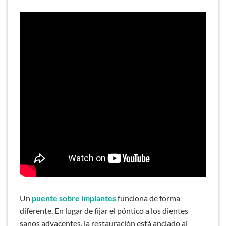
LEER MÁS
Cómo la restauración bucal
completa realza su belleza natural
Un
puente sobre implantes
funciona de forma
diferente. En lugar de fijar el póntico a los dientes
sanos adyacentes, la restauración
está anclado al